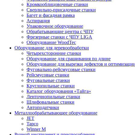
Кромкооблицовочные станки
Сверлильно-присадочные станки
Багет и фасадная рамка
Аспирация
Упаковочное оборудование
Обрабатывающие центра с ЧПУ
Фрезерные станки с ЧПУ LIGA
Оборудование WoodTec
Оборудование для деревообработки
Четырехсторонние станки
Оборудование для сращивания по длине
Оборудование для вырезки дефектов и оптимизаци
Фуговально-рейсмусовые станки
Рейсмусовые станки
Фуговальные станки
Круглопильные станки
Каталог оборудования «Тайга»
Ленточнопильные станки
Шлифовальные станки
Автоподатчики
Металлообрабатывающее оборудование
JET
Tapco
Winner M
Ручной инструмент и приспособления