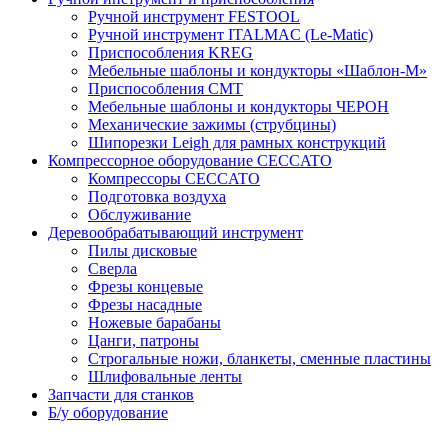
Ручной инструмент FESTOOL
Ручной инструмент ITALMAC (Le-Matic)
Приспособления KREG
Мебельные шаблоны и кондукторы «Шаблон-М»
Приспособления CMT
Мебельные шаблоны и кондукторы ЧЕРОН
Механические зажимы (струбцины)
Шипорезки Leigh для рамных конструкций
Компрессорное оборудование CECCATO
Компрессоры CECCATO
Подготовка воздуха
Обслуживание
Деревообрабатывающий инструмент
Пилы дисковые
Сверла
Фрезы концевые
Фрезы насадные
Ножевые барабаны
Цанги, патроны
Строгальные ножи, бланкеты, сменные пластины
Шлифовальные ленты
Запчасти для станков
Б/у оборудование