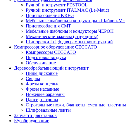
Ручной инструмент FESTOOL
Ручной инструмент ITALMAC (Le-Matic)
Приспособления KREG
Мебельные шаблоны и кондукторы «Шаблон-М»
Приспособления CMT
Мебельные шаблоны и кондукторы ЧЕРОН
Механические зажимы (струбцины)
Шипорезки Leigh для рамных конструкций
Компрессорное оборудование CECCATO
Компрессоры CECCATO
Подготовка воздуха
Обслуживание
Деревообрабатывающий инструмент
Пилы дисковые
Сверла
Фрезы концевые
Фрезы насадные
Ножевые барабаны
Цанги, патроны
Строгальные ножи, бланкеты, сменные пластины
Шлифовальные ленты
Запчасти для станков
Б/у оборудование