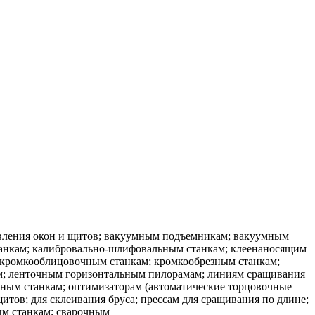
товления окон и щитов; вакуумным подъемникам; вакуумным
танкам; калибровально-шлифовальным станкам; клеенаносящим
 кромкооблицовочным станкам; кромкообрезным станкам;
м; ленточным горизонтальным пилорамам; линиям сращивания
ным станкам; оптимизаторам (автоматические торцовочные
тов; для склеивания бруса; прессам для сращивания по длине;
ым станкам; сварочным