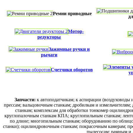
Ремни приводные
дл
Мотор-
редукторы
Зажимные ручки и
рычаги
Счетчики оборотов
у
Запчасти:
к автоподатчикам; к аспирации (воздуховоды 
прессам; вальцовочным станкам; дробилкам и измельчителям
станкам; комплексам для обработки тонкомер оцилиндр
круглопалочным станкам КПА; круглопильным станкам; лент
по длине; многопильным станкам; оборудованию по облиц
станки); оцилиндровочным станкам; покрасочным камерам; пре
пылесосам; рамным и 