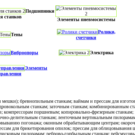
Подшипники
я станков
Элементы пневмосистемы
Ролики,
Тены
счетчики
Виброопоры
Электрика
Элементы
правления
и мешки); бревнопильным станкам; ваймам и прессам для изго
; дровокольным станкам; заточным станкам; комбинированным с
ов; компрессорам поршневым; копировально-фрезерным станкам;
очно-делительным станкам; ленточным вертикальным пилорама
овыванию погонажа; оконным обрабатывающим центрам; окороч
ссам для брикетирования опилок; прессам для облицовывания щи
дисковым пилорамам; реброво-горбыльным станкам; рейсмусов