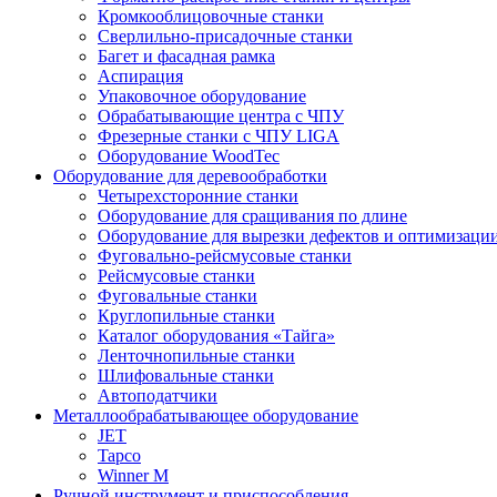
Кромкооблицовочные станки
Сверлильно-присадочные станки
Багет и фасадная рамка
Аспирация
Упаковочное оборудование
Обрабатывающие центра с ЧПУ
Фрезерные станки с ЧПУ LIGA
Оборудование WoodTec
Оборудование для деревообработки
Четырехсторонние станки
Оборудование для сращивания по длине
Оборудование для вырезки дефектов и оптимизаци
Фуговально-рейсмусовые станки
Рейсмусовые станки
Фуговальные станки
Круглопильные станки
Каталог оборудования «Тайга»
Ленточнопильные станки
Шлифовальные станки
Автоподатчики
Металлообрабатывающее оборудование
JET
Tapco
Winner M
Ручной инструмент и приспособления