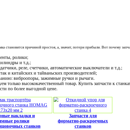
 становится причиной простоя, а, значит, потери прибыли. Вот почему запча
менты, ролики;
илиндры и т.д.;
датчики, реле, счетчики, автоматические выключатели и т.д.;
, так и китайских и тайваньских производителей;
анию: виброопоры, зажимные ручки и рычаги.
м только высококачественный товар. Купить запчасти к станк
сти по более выгодной цене.
рные накладки и
Запчасти для
имные ролики
форматно-раскроечных
ицовочных станков
станков